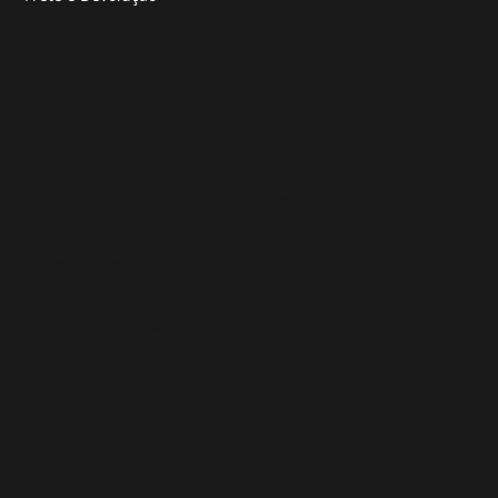
Fale conosco
Endereço
Condomínio Empresarial
R. Osasco, Rod. Anhanguera, 1295
Guaturinho, Cajamar - SP, 07753-040
Email
comercial@ecobooth.com.br
Telefone
+55 (11) 4447-4468
WhatsApp
+
55 (11) 94472-2691
Made with ❤ by
coest.me